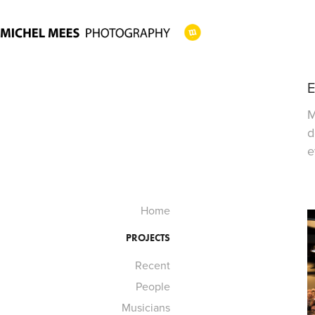
M
d
e
Home
PROJECTS
Recent
People
Musicians