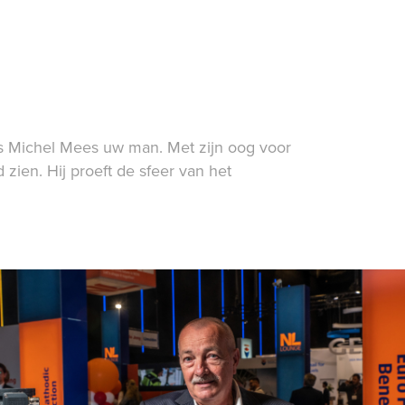
is Michel Mees uw man. Met zijn oog voor
 zien. Hij proeft de sfeer van het