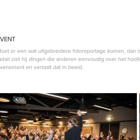
EVENT
oet er een wat uitgebreidere fotoreportage komen, dan 
etail ziet hij dingen die anderen eenvoudig over het hoofd
venement en vertaalt dat in beeld.